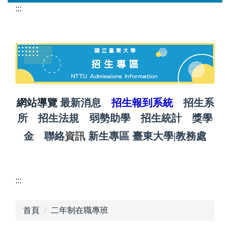
跳
:::
到
主
要
內
容
區
網站導覽
最新消息
招生報到系統
招生系
所
招生法規
弱勢助學
招生統計
獎學
金
聯絡
資訊
新生專區
臺東大學
|
教務處
:::
首頁
二年制在職專班