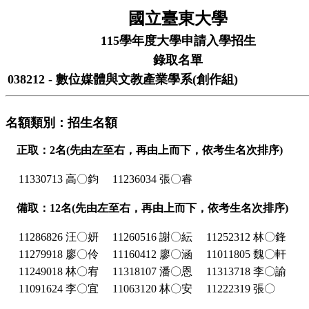
國立臺東大學
115學年度大學申請入學招生
錄取名單
038212 - 數位媒體與文教產業學系(創作組)
名額類別：招生名額
正取：2名(先由左至右，再由上而下，依考生名次排序)
11330713 高〇鈞
11236034 張〇睿
備取：12名(先由左至右，再由上而下，依考生名次排序)
11286826 汪〇妍
11260516 謝〇紜
11252312 林〇鋒
11279918 廖〇伶
11160412 廖〇涵
11011805 魏〇軒
11249018 林〇宥
11318107 潘〇恩
11313718 李〇諭
11091624 李〇宜
11063120 林〇安
11222319 張〇