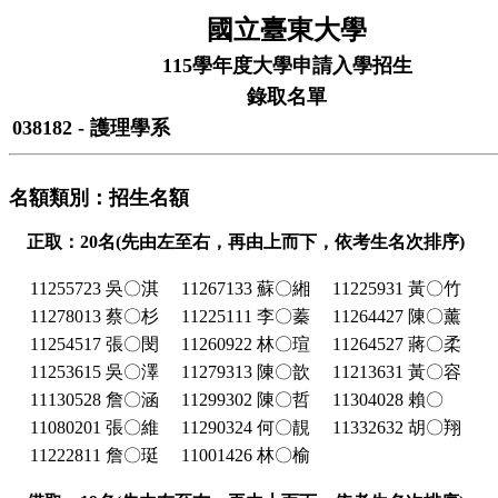
國立臺東大學
115學年度大學申請入學招生
錄取名單
038182 - 護理學系
名額類別：招生名額
正取：20名(先由左至右，再由上而下，依考生名次排序)
11255723 吳〇淇
11267133 蘇〇緗
11225931 黃〇竹
11278013 蔡〇杉
11225111 李〇蓁
11264427 陳〇薰
11254517 張〇閔
11260922 林〇瑄
11264527 蔣〇柔
11253615 吳〇澤
11279313 陳〇歆
11213631 黃〇容
11130528 詹〇涵
11299302 陳〇哲
11304028 賴〇
11080201 張〇維
11290324 何〇靚
11332632 胡〇翔
11222811 詹〇珽
11001426 林〇榆