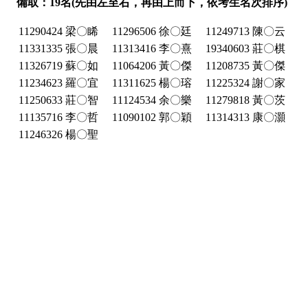
備取：19名(先由左至右，再由上而下，依考生名次排序)
11290424 梁〇睎
11296506 徐〇廷
11249713 陳〇云
11331335 張〇晨
11313416 李〇熹
19340603 莊〇棋
11326719 蘇〇如
11064206 黃〇傑
11208735 黃〇傑
11234623 羅〇宜
11311625 楊〇瑢
11225324 謝〇家
11250633 莊〇智
11124534 余〇樂
11279818 黃〇茨
11135716 李〇哲
11090102 郭〇穎
11314313 康〇灝
11246326 楊〇聖