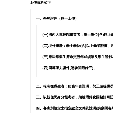
上傳資料如下
一、學歷證件（擇一上傳）
(
一)國內大專校院畢業者：學士學位(含)以上
(
二)境外學歷：學士學位(含)以上畢業證書
(
三)應屆畢業生應繳交歷年成績單及學生證影本
(
四)同等學力證件(請參閱附錄三)。
二、
報考在職生者：服務年資證明，勞工請提供勞保年資計算證
三、
以新住民身分報考者，須檢附歸化國籍許可
四、
各班別規定之指定繳交文件及說明(請參閱各