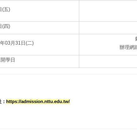
日(五)
日(四)
5年03月31日(二)
辦理網
班開學日
址：
https://admission.nttu.edu.tw/