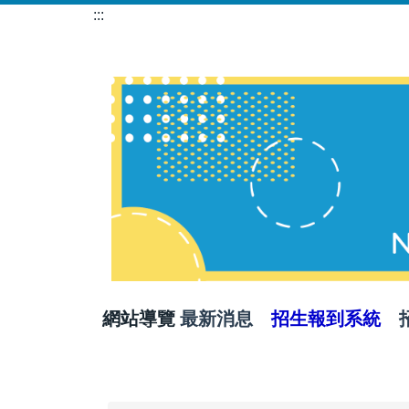
跳
:::
到
主
要
內
容
區
網站導覽
最新消息
招生報到系統