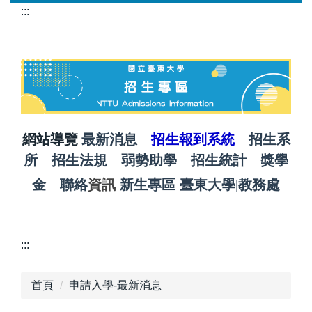
跳
:::
到
主
要
內
容
區
網站導覽
最新消息
招生報到系統
招生系
所
招生法規
弱勢助學
招生統計
獎學
金
聯絡
資訊
新生專區
臺東大學
|
教務處
:::
首頁
申請入學-最新消息