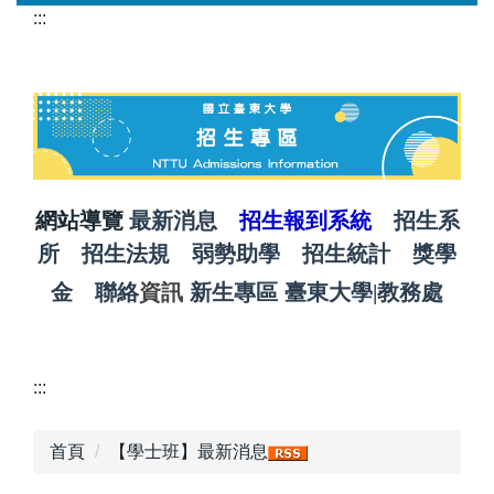
跳
:::
到
主
要
內
容
區
網站導覽
最新消息
招生報到系統
招生系
所
招生法規
弱勢助學
招生統計
獎學
金
聯絡
資訊
新生專區
臺東大學
|
教務處
:::
首頁
【學士班】最新消息